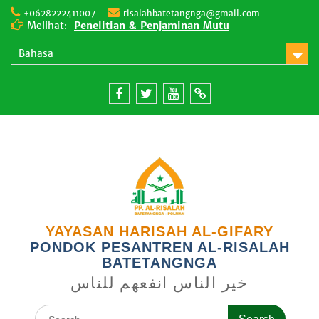
Skip
+0628222411007
risalahbatetangnga@gmail.com
to
Melihat:
Penelitian & Penjaminan Mutu
content
Lingkungan Pembelajaran
Bahasa
Tentang Kami
Facebook
twitter
youtube
email
YAYASAN HARISAH AL-GIFARY
PONDOK PESANTREN AL-RISALAH
BATETANGNGA
خير الناس انفعهم للناس
Search