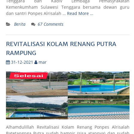
Tenggara dan Kadiv Lembaga Pemasyrakatan
Kemenkumham Sulawesi Tenggara bersama dewan guru
dan santri Ponpes Alrisalah …
Read More …
Berita
67 Comments
REVITALISASI KOLAM RENANG PUTRA
RAMPUNG
31-12-2021
mar
Alhamdulillah Revitalisasi Kolam Renang Ponpes Alrisalah
Batetangnga Putra sudah hampir (sisa atapnya) dan sudah