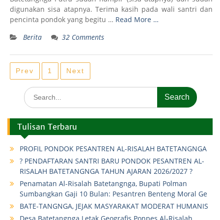
digunakan sisa atapnya. Terima kasih pada wali santri dan
pencinta pondok yang begitu …
Read More …
Berita
32 Comments
Posts
Prev
1
Next
navigation
Search
for:
Tulisan Terbaru
PROFIL PONDOK PESANTREN AL-RISALAH BATETANGNGA
? PENDAFTARAN SANTRI BARU PONDOK PESANTREN AL-
RISALAH BATETANGNGA TAHUN AJARAN 2026/2027 ?
Penamatan Al-Risalah Batetangnga, Bupati Polman
Sumbangkan Gaji 10 Bulan: Pesantren Benteng Moral Ge
BATE-TANGNGA, JEJAK MASYARAKAT MODERAT HUMANIS
Desa Batetangnga Letak Geografis Ponpes Al-Risalah