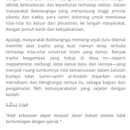
akhlak, keteladanan, dan kepedulian terhadap sekitar. Dalam
masyarakat Batetangnga yang menjunjung tinggi prinsip
sibantu
dan
siakka
, para santri didorong untuk membawa
nilai-nilai itu keluar dari pesantren, ke tengah masyarakat,
dengan penuh kasih dan kebijaksanaan.
Apalagi, masyarakat Batetangnga memang sejak dulu dikenal
memiliki akar tradisi yang kuat namun tetap terbuka
terhadap nilai-nilai universal Islam yang damai. Banyak
tradisi keagamaan yang hidup di desa ini—seperti
mappatamma
,
ma’bongi
,
tama banua baru
, dan lainnya—yang
menjadi ruang tumbuhnya nilai kemanusiaan dalam balutan
budaya lokal. Santri-santri al-Risalah diajarkan untuk
memahami dan menghargai semua itu, sebagai bagian dari
pengamalan fikih kemasyarakatan yang sejalan dengan
kaidah:
العَادَةُ مُحَكَّمَةٌ
"Adat kebiasaan dapat menjadi dasar hukum selama tidak
bertentangan dengan syariat."