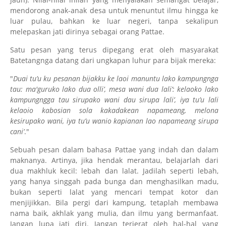
mendorong anak-anak desa untuk menuntut ilmu hingga ke
luar pulau, bahkan ke luar negeri, tanpa sekalipun
melepaskan jati dirinya sebagai orang Pattae.
Satu pesan yang terus dipegang erat oleh masyarakat
Batetangnga datang dari ungkapan luhur para bijak mereka:
"
Duai tu’u ku pesanan bijakku ke laoi manuntu lako kampungnga
tau: ma'guruko lako dua olli’, mesa wani dua lali’: kelaoko lako
kampungngga tau sirupako wani dau sirupa lali’, iya tu’u lali
kelaoio kabosian sola kakadakean napameang, melona
kesirupako wani, iya tu’u wanio kapianan lao napameang sirupa
cani’
."
Sebuah pesan dalam bahasa Pattae yang indah dan dalam
maknanya. Artinya, jika hendak merantau, belajarlah dari
dua makhluk kecil: lebah dan lalat. Jadilah seperti lebah,
yang hanya singgah pada bunga dan menghasilkan madu,
bukan seperti lalat yang mencari tempat kotor dan
menjijikkan. Bila pergi dari kampung, tetaplah membawa
nama baik, akhlak yang mulia, dan ilmu yang bermanfaat.
Jangan lupa jati diri. Jangan terjerat oleh hal-hal yang