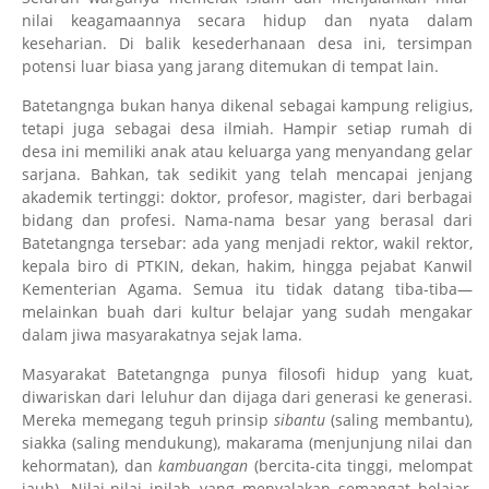
nilai keagamaannya secara hidup dan nyata dalam
keseharian. Di balik kesederhanaan desa ini, tersimpan
potensi luar biasa yang jarang ditemukan di tempat lain.
Batetangnga bukan hanya dikenal sebagai kampung religius,
tetapi juga sebagai desa ilmiah. Hampir setiap rumah di
desa ini memiliki anak atau keluarga yang menyandang gelar
sarjana. Bahkan, tak sedikit yang telah mencapai jenjang
akademik tertinggi: doktor, profesor, magister, dari berbagai
bidang dan profesi. Nama-nama besar yang berasal dari
Batetangnga tersebar: ada yang menjadi rektor, wakil rektor,
kepala biro di PTKIN, dekan, hakim, hingga pejabat Kanwil
Kementerian Agama. Semua itu tidak datang tiba-tiba—
melainkan buah dari kultur belajar yang sudah mengakar
dalam jiwa masyarakatnya sejak lama.
Masyarakat Batetangnga punya filosofi hidup yang kuat,
diwariskan dari leluhur dan dijaga dari generasi ke generasi.
Mereka memegang teguh prinsip
sibantu
(saling membantu),
siakka (saling mendukung), makarama (menjunjung nilai dan
kehormatan), dan
kambuangan
(bercita-cita tinggi, melompat
jauh). Nilai-nilai inilah yang menyalakan semangat belajar,