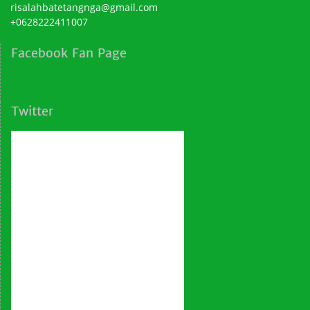
risalahbatetangnga@gmail.com
+0628222411007
Facebook Fan Page
Twitter
Tweets by Al-Falah School