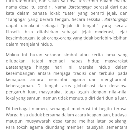
turun-temurun, dan salah satunya tercermin dalam makna
nama desa itu sendiri. Nama
Batetangnga
berasal dari dua
kata dalam bahasa lokal: "Bate" yang berarti jejak, dan
"Tangnga" yang berarti tengah. Secara leksikal,
Batetangnga
dapat dimaknai sebagai "jejak di tengah" yang secara
filosofis bisa ditafsirkan sebagai jejak moderasi, jejak
keseimbangan, jejak orang-orang yang tidak berlebih-lebihan
dalam menjalani hidup.
Makna ini bukan sekadar simbol atau cerita lama yang
dilupakan, tetapi menjadi napas hidup masyarakat
Batetangnga hingga hari ini. Mereka hidup dalam
keseimbangan antara menjaga tradisi dan terbuka pada
kemajuan, antara mencintai agama dan menghormati
keberagaman. Di tengah arus globalisasi dan derasnya
pengaruh luar, masyarakat tetap teguh dengan nilai-nilai
lokal yang santun, namun tidak menutup diri dari dunia luar.
Di berbagai momen, semangat moderasi ini begitu terasa.
Warga bisa duduk bersama dalam acara keagamaan, budaya,
maupun musyawarah desa tanpa melihat latar belakang.
Para tokoh agama diundang memberi tausiyah, sementara