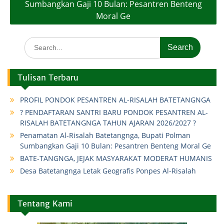
Sumbangkan Gaji 10 Bulan: Pesantren Benteng
Moral Ge
Search
for:
Tulisan Terbaru
PROFIL PONDOK PESANTREN AL-RISALAH BATETANGNGA
? PENDAFTARAN SANTRI BARU PONDOK PESANTREN AL-
RISALAH BATETANGNGA TAHUN AJARAN 2026/2027 ?
Penamatan Al-Risalah Batetangnga, Bupati Polman
Sumbangkan Gaji 10 Bulan: Pesantren Benteng Moral Ge
BATE-TANGNGA, JEJAK MASYARAKAT MODERAT HUMANIS
Desa Batetangnga Letak Geografis Ponpes Al-Risalah
Tentang Kami