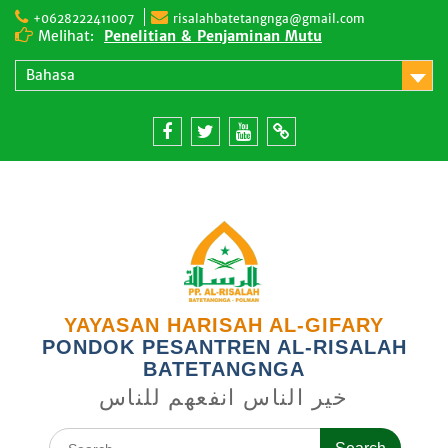
Skip
+0628222411007
risalahbatetangnga@gmail.com
to
Melihat:
Penelitian & Penjaminan Mutu
content
Lingkungan Pembelajaran
Bahasa
Tentang Kami
Facebook
twitter
youtube
email
YAYASAN HARISAH AL-GIFARY
PONDOK PESANTREN AL-RISALAH
BATETANGNGA
خير الناس انفعهم للناس
Search